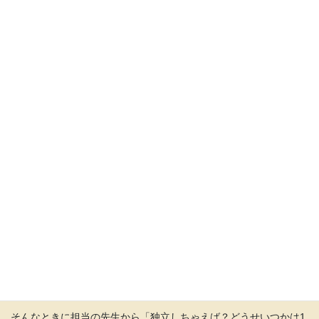
泣いてる帽子
ランジェリーをモチーフにした
帽子
最終的には、一番予想外だったジュエリーの制作にすっかり夢中
になり、金属の魅力にどんどん引き込まれていきました。
学生の時はとにかく自由に制作して、課題をやっているのがとて
も楽しかったです。
２年生の頃には、ジュエリー職人になりたい！という気持ちが芽
生えてきて・・・制作の道で就職先を探し始めましたが、職人を
目指して就職というのは想像以上に厳しい世界でした。
卒業を目前にして就職先は見つからず・・・かといって制作以外
の道で就職というのは、どうしても選択肢に入れられない頑固な
自分が顔を出す。
そんなときに担当の先生から「独立しちゃえば？どうせいつかは1