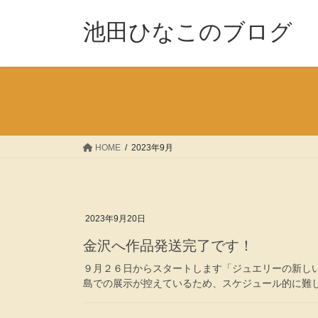
コ
ナ
ン
ビ
池田ひなこのブログ
テ
ゲ
ン
ー
ツ
シ
へ
ョ
ス
ン
キ
に
ッ
移
HOME
2023年9月
プ
動
2023年9月20日
金沢へ作品発送完了です！
９月２６日からスタートします「ジュエリーの新しい
島での展示が控えているため、スケジュール的に難しく